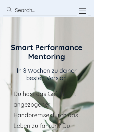
Smart Performance
Mentoring
In 8 Wochen zu deiner
besten Version
Du hast das Gefühl mit
angezogener
Handbremse durch das
Leben zu fahren? Du