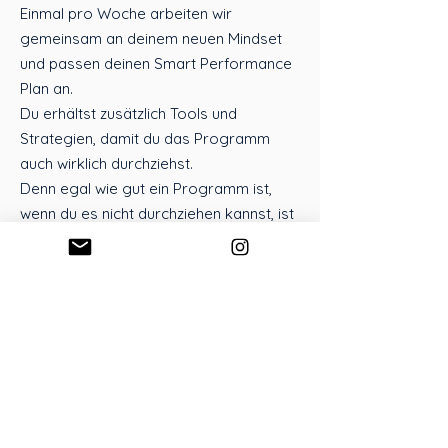
Einmal pro Woche arbeiten wir
gemeinsam an deinem neuen Mindset
und passen deinen Smart Performance
Plan an.
Du erhältst zusätzlich Tools und
Strategien, damit du das Programm
auch wirklich durchziehst.
Denn egal wie gut ein Programm ist,
wenn du es nicht durchziehen kannst, ist
es Zeitverschwendung.
Ich bin hier, um dich in deine beste
Version zu bringen!
Zum kostenlosen Check
Feedback meiner
Kundinnen zum