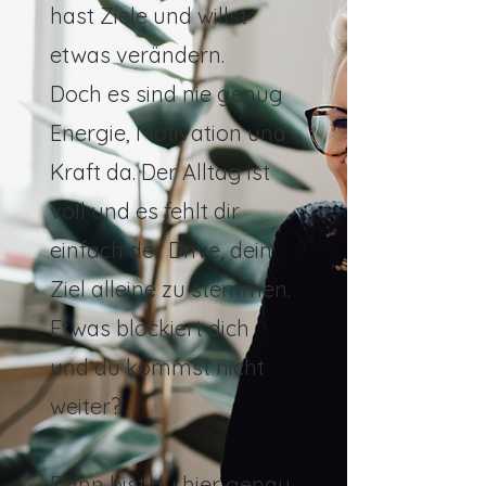
hast Ziele und willst
etwas verändern.
Doch es sind nie genug
Energie, Motivation und
Kraft da. Der Alltag ist
voll und es fehlt dir
einfach der Drive, dein
Ziel alleine zu stemmen.
Etwas blockiert dich
und du kommst nicht
weiter?
Dann bist du hier genau