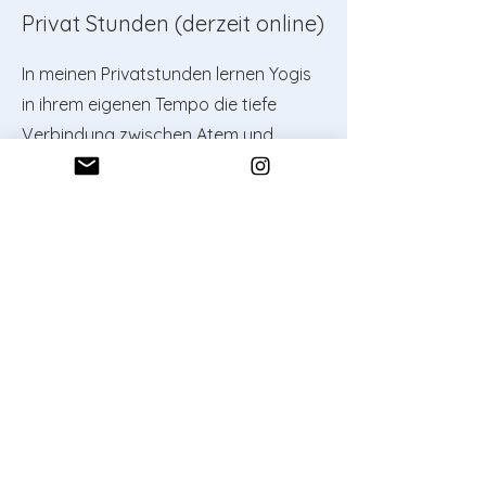
Privat Stunden (derzeit online)
In meinen Privatstunden lernen Yogis
in ihrem eigenen Tempo die tiefe
Verbindung zwischen Atem und
Bewegung zu kreieren. Du gehst
dabei langsam durch
unterschiedliche Asanas und erfährst
deren volle Wirkung auf Körper, Geist
und Seele. Bei Interesse melde dich
gerne über das Kontaktformular bei
mir.